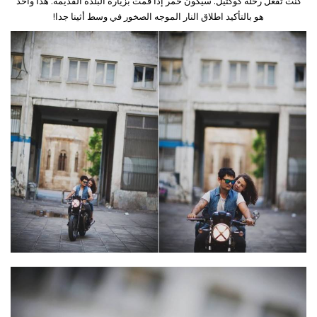
كنت تفعل رحلة كوكتيل. سيكون خمر إذا قمت بزيارة البلدة القديمة. هذا واحد
هو بالتأكيد اطلاق النار الموجه الصخور في وسط أثينا جدا!